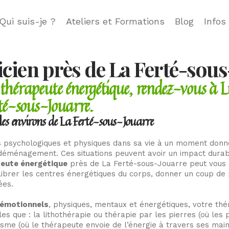
Qui suis-je ?
Ateliers et Formations
Blog
Infos
cien près de La Ferté-sou
 thérapeute énergétique, rendez-vous à Lu
té-sous-Jouarre.
 les environs de La Ferté-sous-Jouarre
psychologiques et physiques dans sa vie à un moment donné. 
 déménagement. Ces situations peuvent avoir un impact durabl
peute énergétique
près de La Ferté-sous-Jouarre peut vous a
librer les centres énergétiques du corps, donner un coup de
ées.
 émotionnels
, physiques, mentaux et énergétiques, votre th
les que : la lithothérapie ou thérapie par les pierres (où les 
isme (où le thérapeute envoie de l’énergie à travers ses main